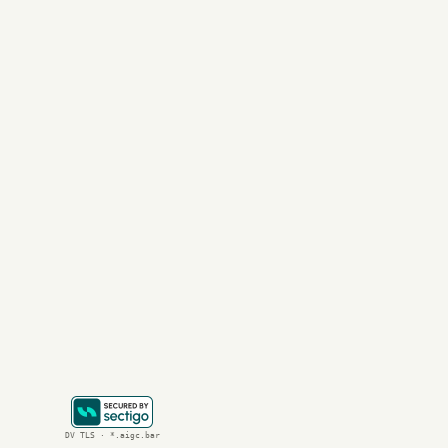
Google DeepM
推导出广义相对论？
Talkie的出现让
年夏天发布GPT-3
如果一个冻结在193
结语
Talkie的诞生不
于它如何利用已有的
如果您对
openai
、
P
DV TLS · *.aigc.bar