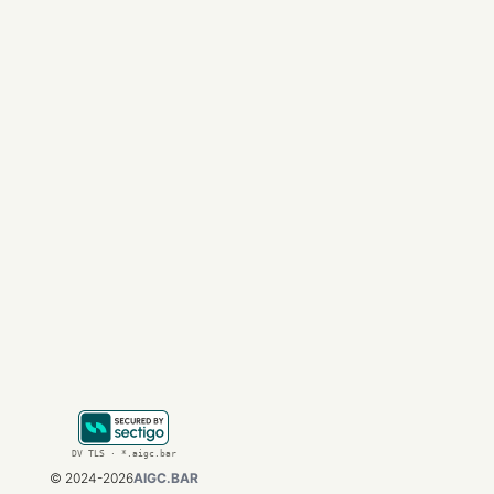
达 300 美元，一
担。
硅谷知名投资人 Jas
智，如何优化 
Promp
结语：回归理性
AI 编程工具的涨
对于开发者而言，掌握
的读者，可以持续关注
在这个 
AGI
（通用人
DV TLS · *.aigc.bar
©
2024-2026
AIGC.BAR