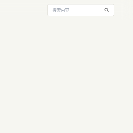
搜索站内内容
餐”：
de涨价背后的