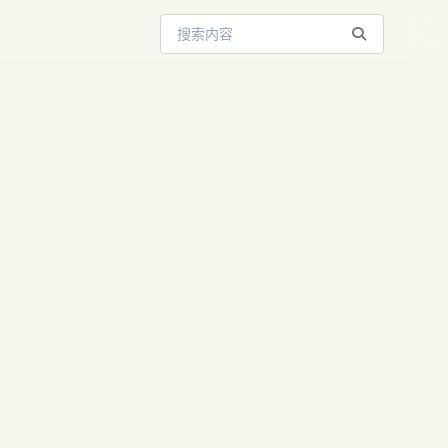
搜索站内内容
Vibe到
，普惠C端用户