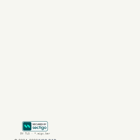
在这种生态中，软件
备类似内容平台的演
在社区中供他人继续
当然，我们必须清醒
定性、可维护性、可
然而，对于更广泛的
件生产层。在这里，
从技术能力转移到了
在
大模型
技术加速平
的普通人来说，这个
DV TLS · *.aigc.bar