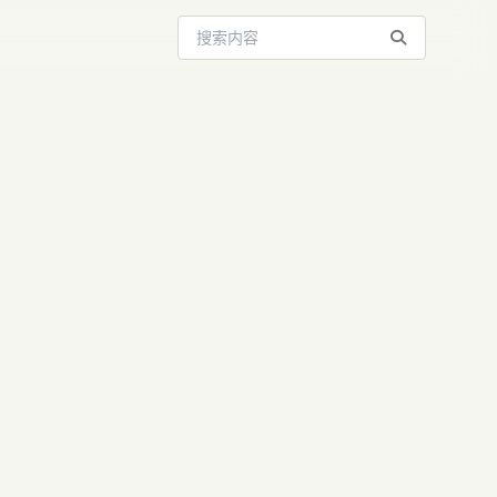
搜索站内内容
玩家”崛
年入10亿启示