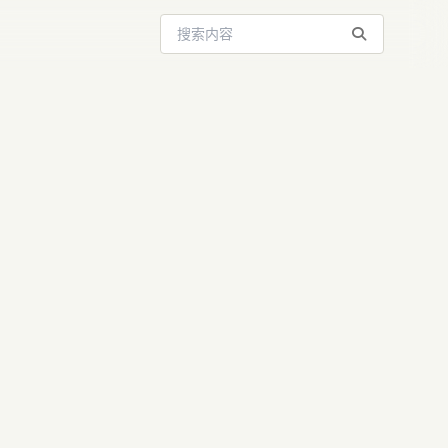
搜索站内内容
SIM1如何
失真并实现