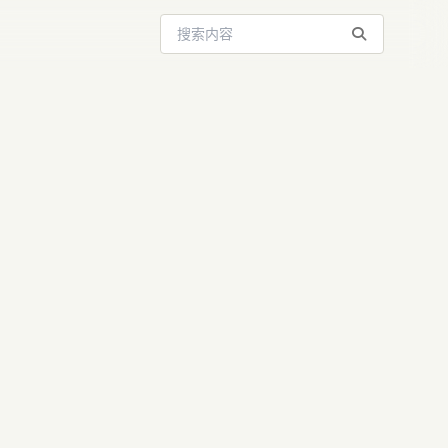
搜索站内内容
reao AI如何
化生产力 |