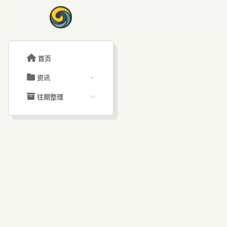
首页
资讯
ChatGPT教程
往期整理
Claude教程
历史归档
ARTICLE SIGNAL
Grok教程
文章分类
驯服
大模型API教程
文章标签
福利羊毛
AI资讯文章
让