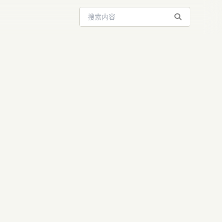
搜索站内内容
虾热度骤降：
安全挑战深