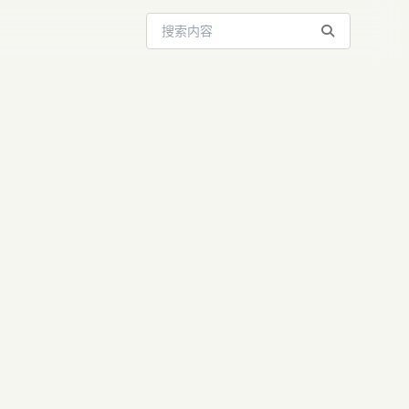
搜索站内内容
emma 4：
oken时代将