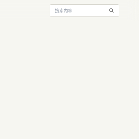
搜索站内内容
AI时代清
？