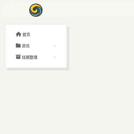
首页
资讯
ChatGPT教程
往期整理
Claude教程
历史归档
ARTICLE SIGNAL
Grok教程
文章分类
数
大模型API教程
文章标签
福利羊毛
AI资讯文章
明节