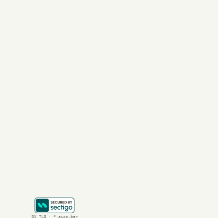
尽管前景广阔，但A
昂贵的研发成本也限
更深层次的问题在于
难以估量的。此外，
未来展望：科
AI对成人行业的改
通过 
提示词
 优化交
总的来说，AI成人
种“赛博亲密体验”
对于想要深入了解更
DV TLS · *.aigc.bar