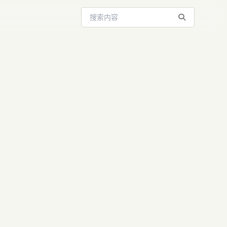
搜索站内内容
命”：AI
业格局？