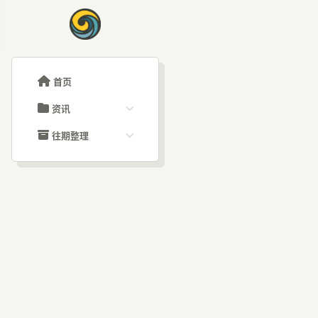
首页
资讯
ChatGPT教程
往期整理
Claude教程
历史归档
ARTICLE SIGNAL
Grok教程
文章分类
字节
大模型API教程
文章标签
福利羊毛
AI资讯文章
据