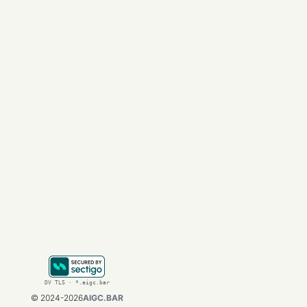
稳定可靠
：解决
功能全面
：支持最
无需海外卡
：简
结论：构建智
正如 OpenAI 
能”这一现代经济的
无论你是希望通过投资
个新时代的开启。在
想要了解更多关于 AI
DV TLS · *.aigc.bar
©
2024-2026
AIGC.BAR