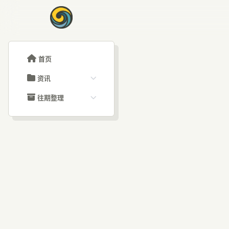
首页
资讯
ChatGPT教程
往期整理
Claude教程
历史归档
ARTICLE SIGNAL
Grok教程
文章分类
光
大模型API教程
文章标签
福利羊毛
AI资讯文章
器？