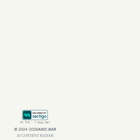
工具封装与保
榜单的第六名
ClawW
帮助开发者将自己的
除了这些硬核工具，Op
统性地覆盖了Toke
源源不断的动力。
在
人工智能
技术日新
取最新的
AI新闻
、查
https://aigc.bar
，与
DV TLS · *.aigc.bar
©
2024-2026
AIGC.BAR
AI CONTENT RADAR