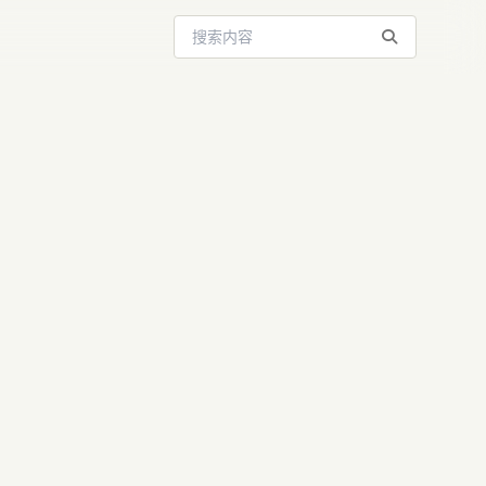
搜索站内内容
被AI伤自尊：
重塑编程与未来