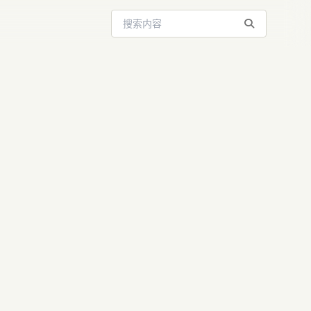
搜索站内内容
I：300亿
野心与