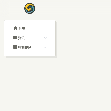
首页
资讯
ChatGPT教程
往期整理
Claude教程
历史归档
ARTICLE SIGNAL
Grok教程
文章分类
孙正
大模型API教程
文章标签
福利羊毛
AI资讯文章
美