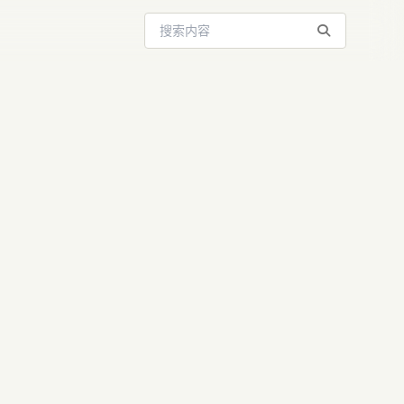
搜索站内内容
GPT未来：
，一人需抵