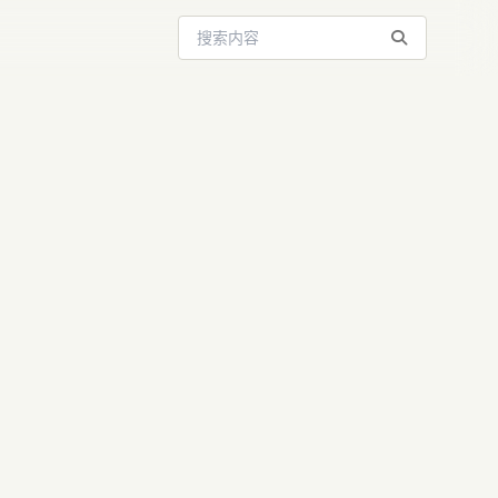
搜索站内内容
暴涨至850
两条腿”战