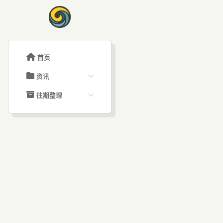
首页
资讯
ChatGPT教程
往期整理
Claude教程
历史归档
ARTICLE SIGNAL
Grok教程
文章分类
An
大模型API教程
文章标签
福利羊毛
AI资讯文章
众怒