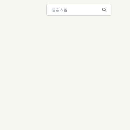
搜索站内内容
enCode惹
官宣合作！