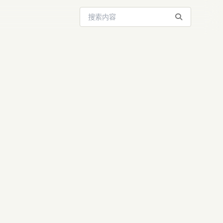
搜索站内内容
U剑指
攻与AI算力