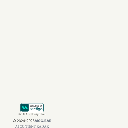
为了支持谷歌等大客户
片。谷歌430万颗T
风险。
结语：重塑A
谷歌TPU产量的激增
容性的提升，英伟达
对于开发者和企业而
算力主动权的企业将
获取更多关于
chatG
DV TLS · *.aigc.bar
©
2024-2026
AIGC.BAR
AI CONTENT RADAR