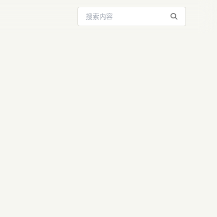
搜索站内内容
大人物揭晓：
锋获封「科技