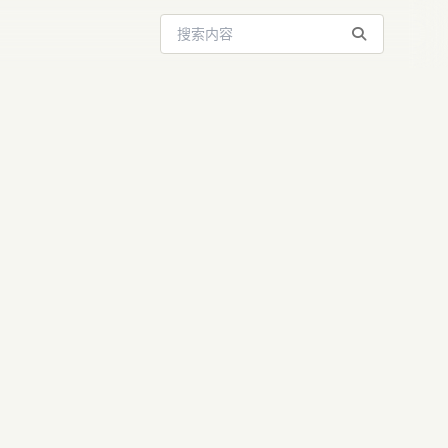
搜索站内内容
71B登顶：
打造国产多模