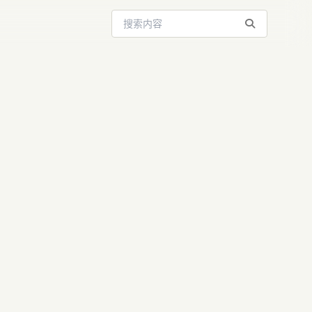
搜索站内内容
革命：AI如何颠
IGCbar