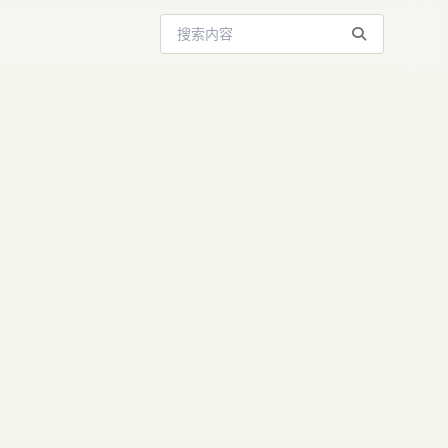
搜索站内内容
力困局：
，11页密信