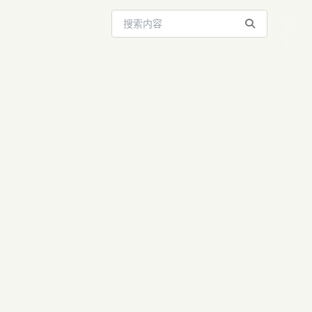
搜索站内内容
未来商业：谷歌
信任经济崛