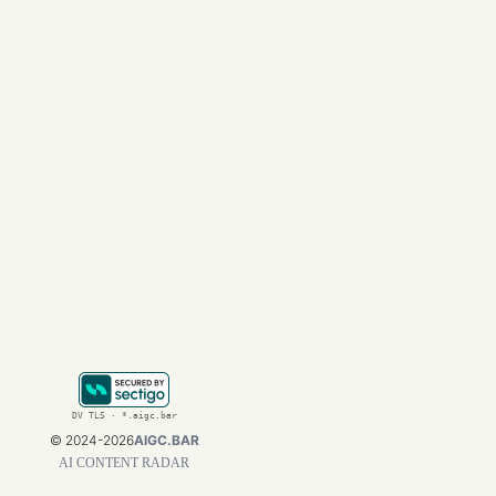
差……所以这个事情
正是这位低调、腼腆
人领域不可忽视的力
结论
宇树科技的A股IP
一步。王兴兴和他的
与物理世界的深度融
想了解更多关于
AI
、
DV TLS · *.aigc.bar
©
2024-2026
AIGC.BAR
AI CONTENT RADAR