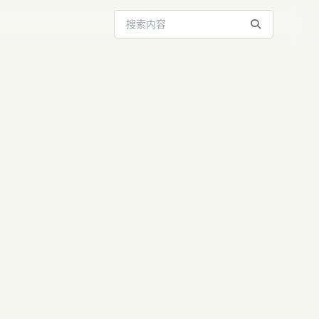
搜索站内内容
：王兴兴与
帝国，角逐