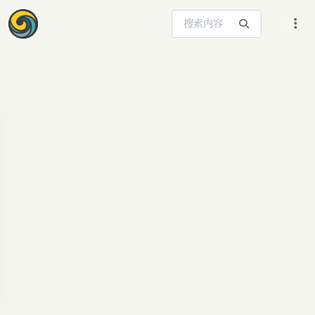
搜索站内内容
ARTICLE SIGNAL
宇树百亿融资揭秘：
巨头争相入局，中国
具身AI赛道引爆点？
宇树科技完成超百亿C轮融资，中移动、腾讯、阿
里等巨头领投。本文深入解读其估值、市场地位、
产品布局及未来挑战，探讨具身人工智能（AGI）与