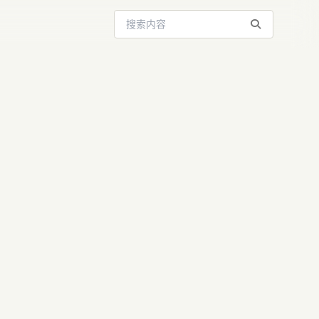
搜索站内内容
LM：8B模型革
，性能超越