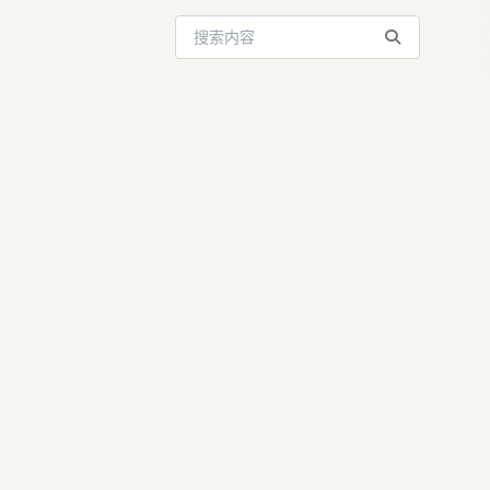
搜索站内内容
命：曦嘉医
克抑郁症难