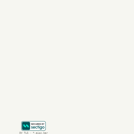
马毅教授强调，理解
馈、纠错”的机器智
此外，香港大学面向
当
AI
和
大模型
日益渗
静而深刻的声音，引
结论
马毅教授以其深邃的
claude
等模型的惊人
对智能本质的理解都
跃。欢迎持续关注 
h
DV TLS · *.aigc.bar