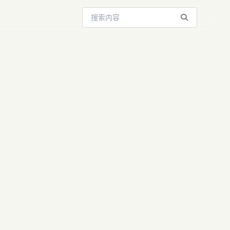
搜索站内内容
NA为鉴，
C.Bar