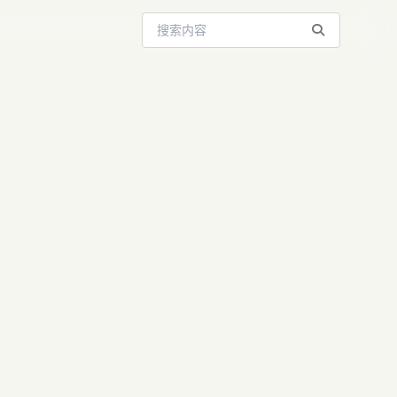
搜索站内内容
：超越
息流转 (AI