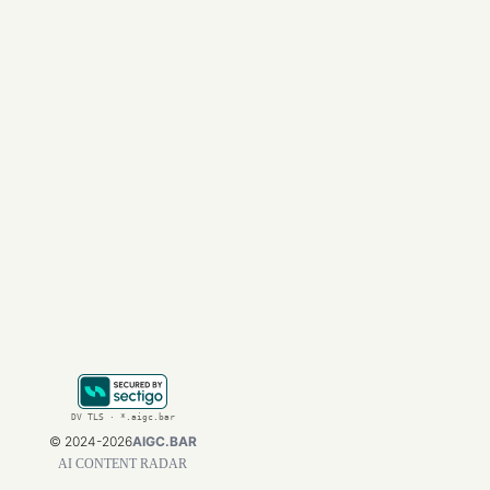
遇，并积极探索AI变
结论
Jony Ive的访
要布局。Jony I
DNA。
我们有理由期待，Op
人工智能交互方式的
https://aigc.bar
DV TLS · *.aigc.bar
©
2024-2026
AIGC.BAR
AI CONTENT RADAR