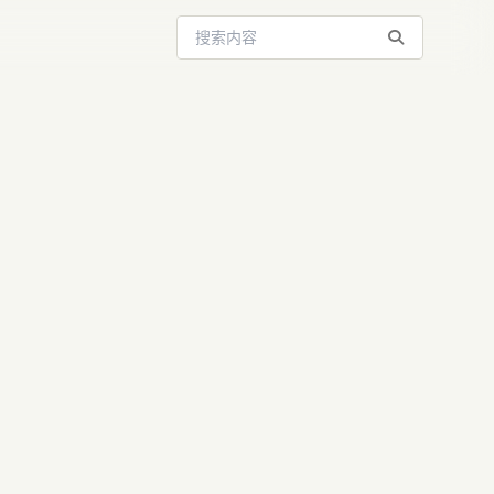
搜索站内内容
ceAge登柳
风向 | AI