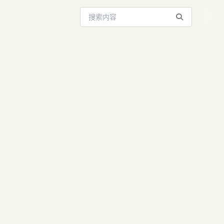
搜索站内内容
AI建超摩纳