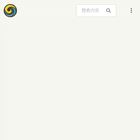
搜索站内内容
ARTICLE SIGNAL
VACE开源：通义万
相引领AI视频编辑新
纪元 | AI资讯
通义万相VACE模型震撼开源，凭借其多模态输入与
VCU架构，实现文生视频、局部编辑等多种任务，
革新AI视频创作，引领大模型新趋势。AI资讯, 人工