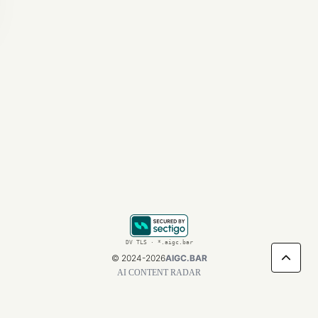
智能, 视频生成。
Loading...
DV TLS · *.aigc.bar
©
2024-2026
AIGC.BAR
AI CONTENT RADAR