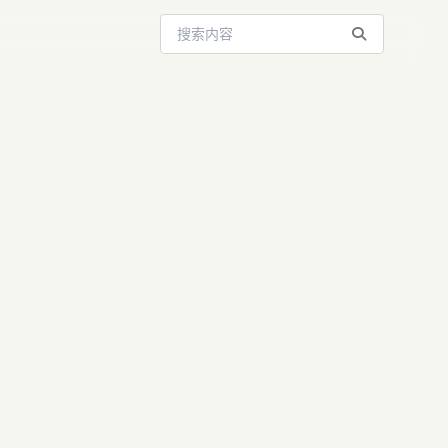
搜索站内内容
词进阶：解锁
输出翻倍