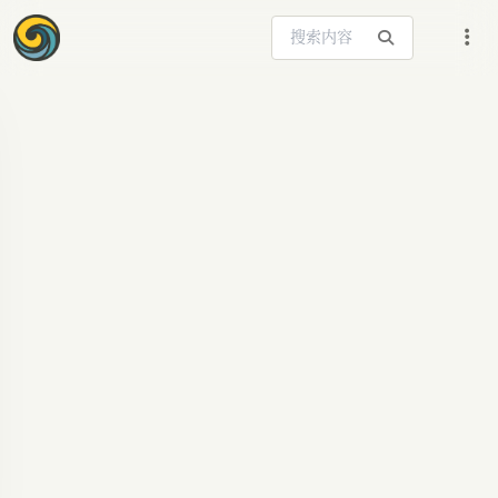
搜索站内内容
ARTICLE SIGNAL
minion-agent：开源
AI智能体框架，重塑
多任务处理范式 |
AIGC.Bar AI资讯
深入解读minion-agent，这款革命性的开源AI智能