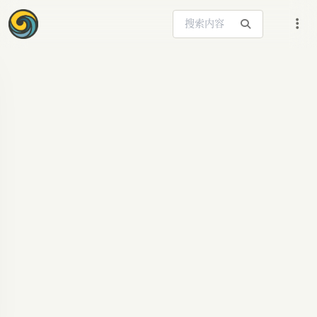
搜索站内内容
ARTICLE SIGNAL
AIGC查重风波：技
术枷锁还是学术警
钟？AI新闻深度洞察
AIGC查重引发毕业生普遍焦虑，本文深度剖析AI检
测技术的内在缺陷与伦理困境，探讨人工智能时代
学术诚信面临的新挑战与应对之道。AI,AI资讯,LLM,