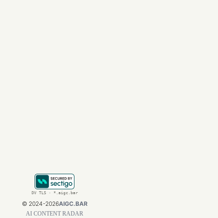
而OpenAI则在用
GPT-5.5到5.6，间
它在用这种恐怖的迭
参考资料：
https://x.com/che
https://x.com/hqm
https://x.com/pan
文章来自于"新智元"，
DV TLS · *.aigc.bar
©
2024-2026
AIGC.BAR
AI CONTENT RADAR