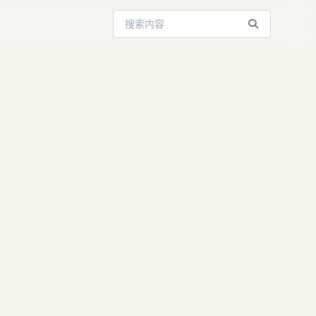
搜索站内内容
跑代码又秒删，
.