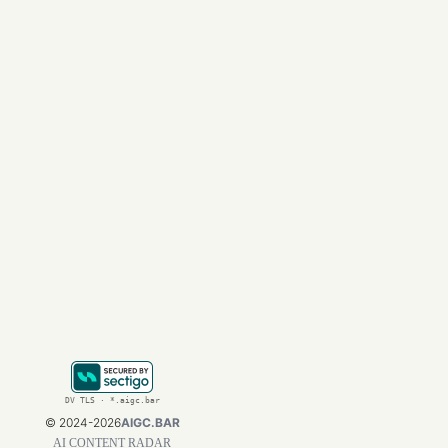
公益项目，同时还能
结语：AI超级独角兽
公司未上市，员工先
历史上从未有哪一轮
公司IPO之后才能
2000年代的互联网
高位，在上市前为员
来源：《华尔街日报
文章来自于微信公众号 
DV TLS · *.aigc.bar
©
2024-2026
AIGC.BAR
AI CONTENT RADAR