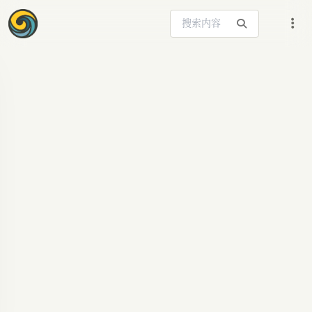
搜索站内内容
ARTICLE SIGNAL
0成本薅Cursor Pro教
育优惠：全流程免费
教程【持续更新】
本文详细介绍了一种免费获取Cursor Pro教育优惠
的教程：通过随意注册账号，使用任意国内IP和浏
览器，访问Cursor学生优惠页面，调整地区为中