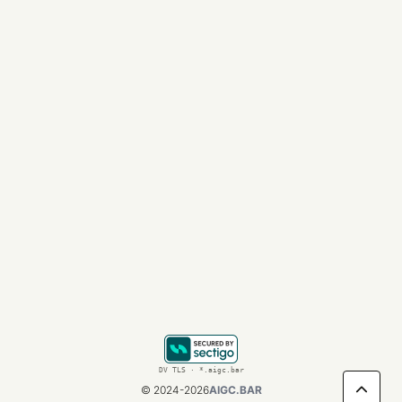
补充说明：注册cursor用的EDU邮箱，一
定要和注册科技云的EDU邮箱一模一样！
否则无法通过
Loading...
DV TLS · *.aigc.bar
©
2024-2026
AIGC.BAR