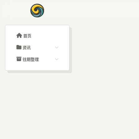
首页
资讯
ChatGPT教程
往期整理
Claude教程
历史归档
ARTICLE SIGNAL
Grok教程
文章分类
速
大模型API教程
文章标签
福利羊毛
AI资讯文章
融